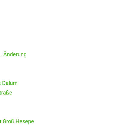
1. Änderung
et Dalum
traße
et Groß Hesepe